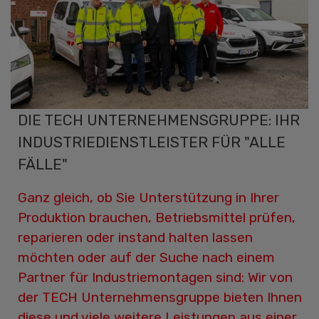
DIE TECH UNTERNEHMENSGRUPPE: IHR
INDUSTRIEDIENSTLEISTER FÜR "ALLE
FÄLLE"
Ganz gleich, ob Sie Unterstützung in Ihrer
Produktion brauchen, Betriebsmittel prüfen,
reparieren oder instand halten lassen
möchten oder auf der Suche nach einem
Partner für Industriemontagen sind: Wir von
der TECH Unternehmensgruppe bieten Ihnen
diese und viele weitere Leistungen aus einer