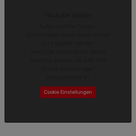
Youtube inaktiv
Aufgrund Ihrer Cookie-
Einstellungen kann dieses Modul
nicht geladen werden.
Wenn Sie dieses Modul sehen
möchten, passen Sie bitte Ihre
Cookie-Einstellungen
entsprechend an.
Cookie Einstellungen