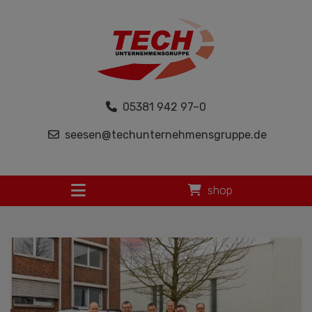
05381 942 97–0
seesen@techunternehmensgruppe.de
shop