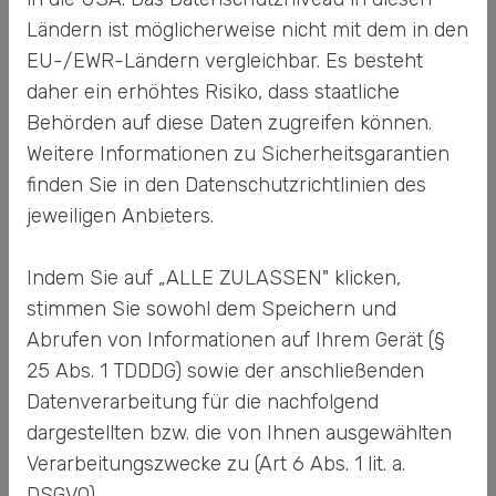
Ländern ist möglicherweise nicht mit dem in den
EU-/EWR-Ländern vergleichbar. Es besteht
daher ein erhöhtes Risiko, dass staatliche
INSTANDHALTUNG
Behörden auf diese Daten zugreifen können.
Weitere Informationen zu Sicherheitsgarantien
finden Sie in den Datenschutzrichtlinien des
jeweiligen Anbieters.
Youtube inaktiv
Indem Sie auf „ALLE ZULASSEN" klicken,
Aufgrund Ihrer Cookie-
stimmen Sie sowohl dem Speichern und
Einstellungen kann dieses Modul
Abrufen von Informationen auf Ihrem Gerät (§
nicht geladen werden.
25 Abs. 1 TDDDG) sowie der anschließenden
Wenn Sie dieses Modul sehen
Datenverarbeitung für die nachfolgend
möchten, passen Sie bitte Ihre
dargestellten bzw. die von Ihnen ausgewählten
Cookie-Einstellungen
Verarbeitungszwecke zu (Art 6 Abs. 1 lit. a.
entsprechend an.
DSGVO).