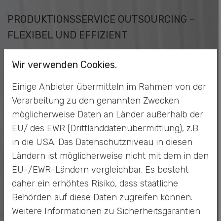
PRODUKTIONSSERVICE OUTSOURCING –
FLEXIBEL UND EFFIZIENT
Die Auslagerung von Produktionsteilen kann ein
Wir verwenden Cookies.
entscheidender Wettbewerbsvorteil sein. Durch
unser Angebot im Produktionsservice
Einige Anbieter übermitteln im Rahmen von der
Outsourcing gewinnen Sie neue Freiräume –
Verarbeitung zu den genannten Zwecken
sowohl organisatorisch als auch wirtschaftlich. Sie
senken Fixkosten, reduzieren Lagerbestände und
möglicherweise Daten an Länder außerhalb der
optimieren interne Abläufe.
EU/ des EWR (Drittlanddatenübermittlung), z.B.
in die USA. Das Datenschutzniveau in diesen
Dabei bleiben Sie flexibel: Ob Einzelauftrag oder
Ländern ist möglicherweise nicht mit dem in den
Dauerauftrag, ob saisonale Schwankungen oder
EU-/EWR-Ländern vergleichbar. Es besteht
wachsendes Auftragsvolumen – wir passen
daher ein erhöhtes Risiko, dass staatliche
unseren Service exakt an Ihre Situation an.
Behörden auf diese Daten zugreifen können.
WARUM TECH-PLUS GMBH?
Weitere Informationen zu Sicherheitsgarantien