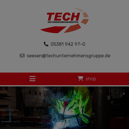
05381 942 97–0
seesen@techunternehmensgruppe.de
shop