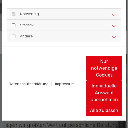
Notwendig
Statistik
Andere
Nur
notwendige
Cookies
Datenschutzerklärung
|
Impressum
Individuelle
Auswahl
INDIVIDUELLE BERATUNG FÜR
übernehmen
MASSGESCHNEIDERTE LÖSUNGEN
Alle zulassen
Jede Produktion ist anders – und genau deshalb
legen wir größten Wert auf persönliche Beratung.