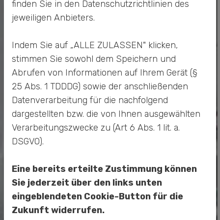
Es gibt viele Fertigungsdienstleister, aber wenige,
finden Sie in den Datenschutzrichtlinien des
die wie wir eine Kombination aus technischer
jeweiligen Anbieters.
Kompetenz, verlässlicher Abwicklung und
partnerschaftlicher Kommunikation bieten. Als
Indem Sie auf „ALLE ZULASSEN" klicken,
Produktionsservice Firma aus Seesen stellen wir
stimmen Sie sowohl dem Speichern und
den Kunden in den Mittelpunkt – unkompliziert,
Abrufen von Informationen auf Ihrem Gerät (§
effizient und auf Augenhöhe.
25 Abs. 1 TDDDG) sowie der anschließenden
Unsere Vorteile im Überblick:
Datenverarbeitung für die nachfolgend
dargestellten bzw. die von Ihnen ausgewählten
Klare Prozesse und transparente
Verarbeitungszwecke zu (Art 6 Abs. 1 lit. a.
Kommunikation
Technisch versiertes, engagiertes Team
DSGVO).
Erfahrung mit verschiedensten Branchen
und Produkten
Eine bereits erteilte Zustimmung können
Flexibilität bei Mengen, Terminen und
Sie jederzeit über den links unten
Leistungen
eingeblendeten Cookie-Button für die
Zukunft widerrufen.