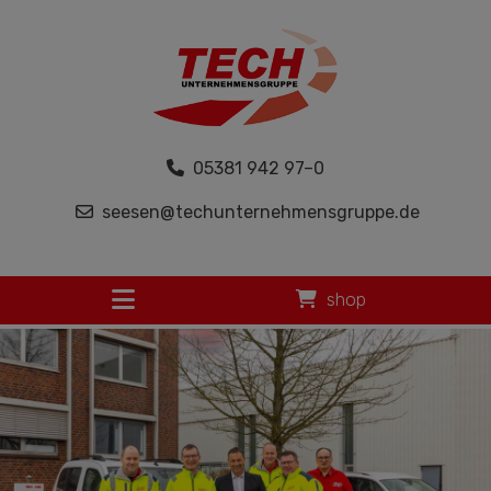
05381 942 97–0
seesen@techunternehmensgruppe.de
shop