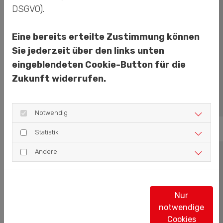
DSGVO).
Industriestr. 40
33161 Hövelhof
Eine bereits erteilte Zustimmung können
Sie jederzeit über den links unten
Tel. +49 (0) 5257
947960
eingeblendeten Cookie-Button für die
Zukunft widerrufen.
Mail senden
Notwendig
Statistik
Andere
TECH-PLUS GmbH
Niederlassung Leer
Pastorenkamp 5
Nur
26789 Leer
notwendige
Cookies
Tel. +49 (0) 491