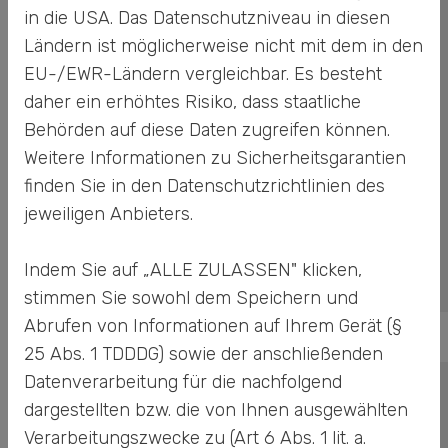
in die USA. Das Datenschutzniveau in diesen
Braunschweiger Str.
Ländern ist möglicherweise nicht mit dem in den
15a
EU-/EWR-Ländern vergleichbar. Es besteht
38723 Seesen
daher ein erhöhtes Risiko, dass staatliche
Behörden auf diese Daten zugreifen können.
Tel. +49 (0) 5381
942970
Weitere Informationen zu Sicherheitsgarantien
Fax +49 (0) 5381
finden Sie in den Datenschutzrichtlinien des
9429799
jeweiligen Anbieters.
Indem Sie auf „ALLE ZULASSEN" klicken,
Mail senden
stimmen Sie sowohl dem Speichern und
Abrufen von Informationen auf Ihrem Gerät (§
25 Abs. 1 TDDDG) sowie der anschließenden
Datenverarbeitung für die nachfolgend
TECH-PLUS GmbH
dargestellten bzw. die von Ihnen ausgewählten
Niederlassung
Verarbeitungszwecke zu (Art 6 Abs. 1 lit. a.
Hövelhof