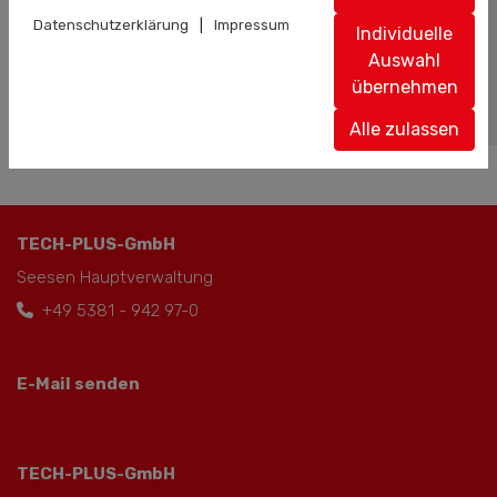
99232840
Datenschutzerklärung
|
Impressum
Individuelle
Auswahl
übernehmen
Mail senden
Alle zulassen
TECH-PLUS-GmbH
Seesen Hauptverwaltung
+49 5381 - 942 97-0
E-Mail senden
TECH-PLUS-GmbH