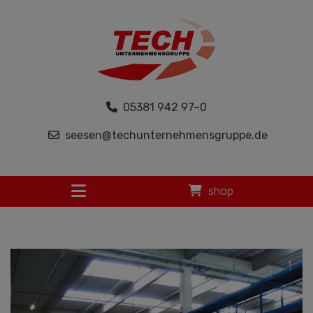
05381 942 97–0
seesen@techunternehmensgruppe.de
shop