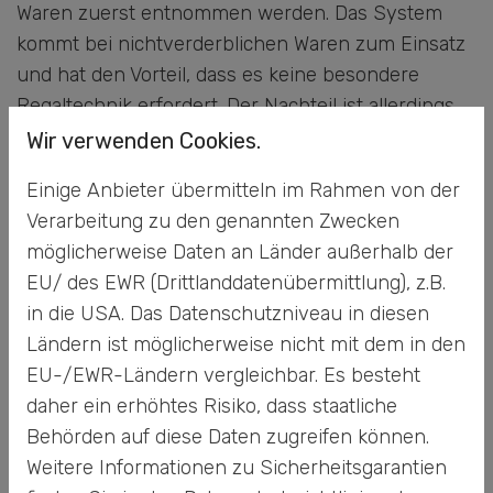
Waren zuerst entnommen werden. Das System
kommt bei nichtverderblichen Waren zum Einsatz
und hat den Vorteil, dass es keine besondere
Regaltechnik erfordert. Der Nachteil ist allerdings,
dass die Waren hinten im Regal eine sehr lange
Wir verwenden Cookies.
Zeit im Lager verweilen können.
Einige Anbieter übermitteln im Rahmen von der
Verarbeitung zu den genannten Zwecken
Bei FEFO richtet sich die Entnahme nach dem
möglicherweise Daten an Länder außerhalb der
Verfallsdatum. Die Waren mit der kürzesten
EU/ des EWR (Drittlanddatenübermittlung), z.B.
Haltbarkeit werden zuerst entnommen. Der Vorteil
in die USA. Das Datenschutzniveau in diesen
ist, dass so weniger Waren im Lager verfallen. Im
Ländern ist möglicherweise nicht mit dem in den
Gegenzug steigt der Organisationsaufwand, da das
EU-/EWR-Ländern vergleichbar. Es besteht
Verfallsdatum jedes Artikels erfasst werden muss.
daher ein erhöhtes Risiko, dass staatliche
Behörden auf diese Daten zugreifen können.
Weitere Informationen zu Sicherheitsgarantien