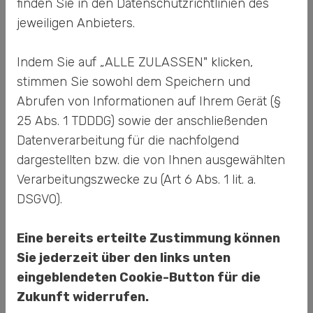
Kommissioniersysteme und deren
finden Sie in den Datenschutzrichtlinien des
Anwendung
jeweiligen Anbieters.
Das Kommissioniersystem gibt Aufschluss
Indem Sie auf „ALLE ZULASSEN" klicken,
darüber, wie sich die Ware zum Kommissionierer
stimmen Sie sowohl dem Speichern und
bewegt. Es werden zwei Systeme unterschieden:
Abrufen von Informationen auf Ihrem Gerät (§
25 Abs. 1 TDDDG) sowie der anschließenden
Mann-zur-Ware-System
Ware-zum-Mann-System
Datenverarbeitung für die nachfolgend
dargestellten bzw. die von Ihnen ausgewählten
Mann-zur-Ware bedeutet, dass der
Verarbeitungszwecke zu (Art 6 Abs. 1 lit. a.
Kommissionierer durch die Regalreihen geht oder
DSGVO).
mit einem Lagerfahrzeug fährt und die Waren aus
den Regalen an den Kommissionierplatz holt.
Eine bereits erteilte Zustimmung können
Dieses System erfordert keine hohen
Sie jederzeit über den links unten
Investitionskosten, setzt jedoch mehr Personal
eingeblendeten Cookie-Button für die
voraus. Besonders bei langen Wegen stellen die
Zukunft widerrufen.
Kosten für die Wegzeiten einen wichtigen Faktor